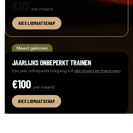
€113
per
maand
KIES LIDMAATSCHAP
(
OPENT IN EEN NIEUW VENSTER
)
Meest gekozen
JAARLIJKS ONBEPERKT TRAINEN
Een jaar onbeperkt toegang tot
alle lessen en trainingen
.
€100
per
maand
KIES LIDMAATSCHAP
(
OPENT IN EEN NIEUW VENSTER
)