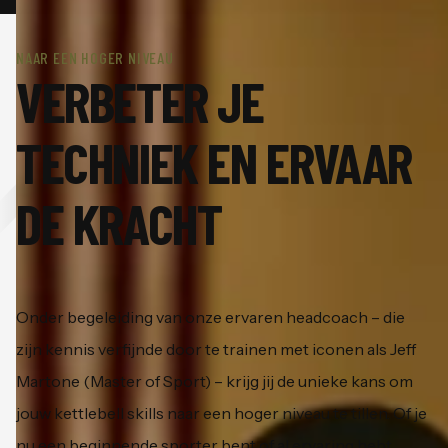
NAAR EEN HOGER NIVEAU
VERBETER JE
TECHNIEK EN ERVAAR
DE KRACHT
Onder begeleiding van onze ervaren headcoach – die
zijn kennis verfijnde door te trainen met iconen als Jeff
Martone (Master of Sport) – krijg jij de unieke kans om
jouw kettlebell skills naar een hoger niveau te tillen. Of je
nu een beginnende sporter bent of al ervaring hebt,